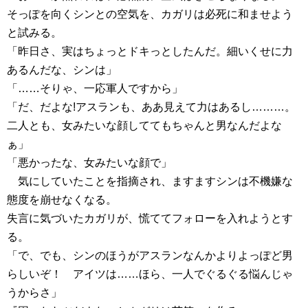
そっぽを向くシンとの空気を、カガリは必死に和ませよう
と試みる。
「昨日さ、実はちょっとドキっとしたんだ。細いくせに力
あるんだな、シンは」
「……そりゃ、一応軍人ですから」
「だ、だよな!アスランも、ああ見えて力はあるし………。
二人とも、女みたいな顔しててもちゃんと男なんだよな
ぁ」
「悪かったな、女みたいな顔で」
気にしていたことを指摘され、ますますシンは不機嫌な
態度を崩せなくなる。
失言に気づいたカガリが、慌ててフォローを入れようとす
る。
「で、でも、シンのほうがアスランなんかよりよっぽど男
らしいぞ！ アイツは……ほら、一人でぐるぐる悩んじゃ
うからさ」