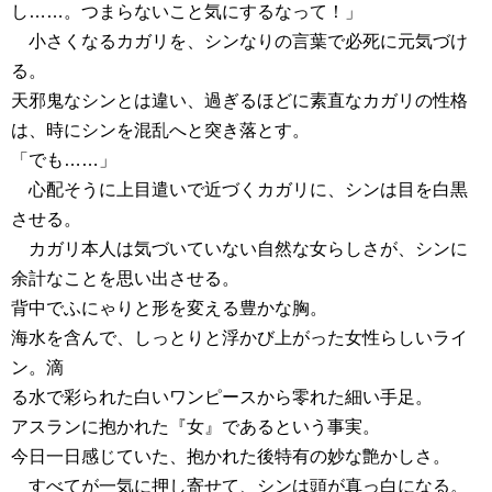
し……。つまらないこと気にするなって！」
小さくなるカガリを、シンなりの言葉で必死に元気づけ
る。
天邪鬼なシンとは違い、過ぎるほどに素直なカガリの性格
は、時にシンを混乱へと突き落とす。
「でも……」
心配そうに上目遣いで近づくカガリに、シンは目を白黒
させる。
カガリ本人は気づいていない自然な女らしさが、シンに
余計なことを思い出させる。
背中でふにゃりと形を変える豊かな胸。
海水を含んで、しっとりと浮かび上がった女性らしいライ
ン。滴
る水で彩られた白いワンピースから零れた細い手足。
アスランに抱かれた『女』であるという事実。
今日一日感じていた、抱かれた後特有の妙な艶かしさ。
すべてが一気に押し寄せて、シンは頭が真っ白になる。