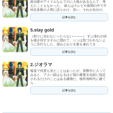
政治家やアイドルなんてのに人格があるなんて、考
えたこともなかった。 彼らはテレビや新聞の中で不
特定多数の人間に語りかけ、笑い、それが自分の...
記事を読む
5.stay gold
（割りに合わないったらない―――） ずぶ濡れの頭
を掻き回すタオルに隠れて、シンは気づかれないよ
うに舌打ちした。望みどおり主賓を連れてき...
記事を読む
2.ジオラマ
報道で何度も見たことはあったが、実際中に入って
みると、アスハ邸はなるほど国の重要文化財に指定
されるだけのことはある建物だ。植民地時代に建て
ら...
記事を読む