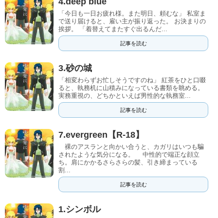
4.deep blue
「今日も一日お疲れ様。また明日、頼むな」 私室ま
で送り届けると、雇い主が振り返った。 お決まりの
挨拶。 「着替えてまたすぐ出るんだ...
記事を読む
3.砂の城
「相変わらずお忙しそうですのね」 紅茶をひと口啜
ると、執務机に山積みになっている書類を眺める。
実務重視の、どちかといえば男性的な執務室...
記事を読む
7.evergreen【R-18】
裸のアスランと向かい合うと、カガリはいつも騙
されたような気分になる。 中性的で端正な顔立
ち。肩にかかるさらさらの髪、引き締まっている
割...
記事を読む
1.シンボル