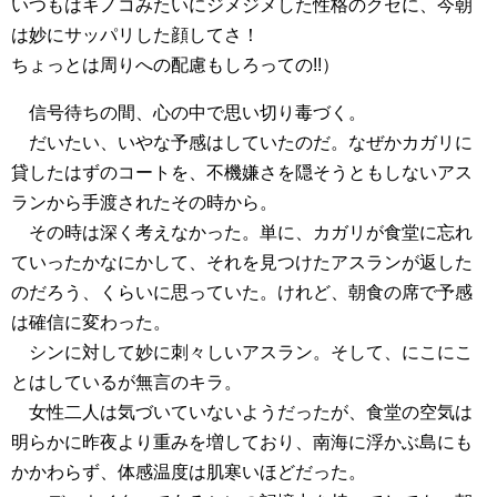
いつもはキノコみたいにジメジメした性格のクセに、今朝
は妙にサッパリした顔してさ！
ちょっとは周りへの配慮もしろっての!!）
信号待ちの間、心の中で思い切り毒づく。
だいたい、いやな予感はしていたのだ。なぜかカガリに
貸したはずのコートを、不機嫌さを隠そうともしないアス
ランから手渡されたその時から。
その時は深く考えなかった。単に、カガリが食堂に忘れ
ていったかなにかして、それを見つけたアスランが返した
のだろう、くらいに思っていた。けれど、朝食の席で予感
は確信に変わった。
シンに対して妙に刺々しいアスラン。そして、にこにこ
とはしているが無言のキラ。
女性二人は気づいていないようだったが、食堂の空気は
明らかに昨夜より重みを増しており、南海に浮かぶ島にも
かかわらず、体感温度は肌寒いほどだった。