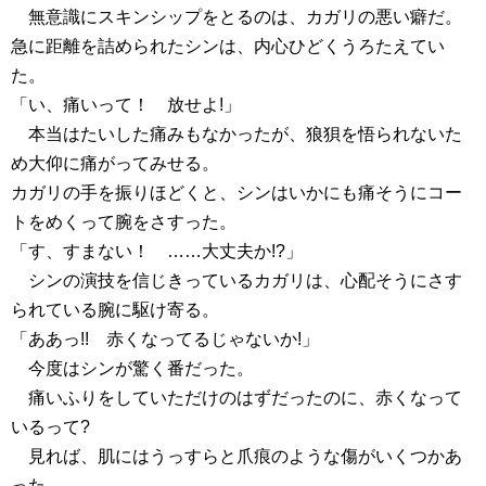
無意識にスキンシップをとるのは、カガリの悪い癖だ。
急に距離を詰められたシンは、内心ひどくうろたえてい
た。
「い、痛いって！ 放せよ!」
本当はたいした痛みもなかったが、狼狽を悟られないた
め大仰に痛がってみせる。
カガリの手を振りほどくと、シンはいかにも痛そうにコー
トをめくって腕をさすった。
「す、すまない！ ……大丈夫か!?」
シンの演技を信じきっているカガリは、心配そうにさす
られている腕に駆け寄る。
「ああっ!! 赤くなってるじゃないか!」
今度はシンが驚く番だった。
痛いふりをしていただけのはずだったのに、赤くなって
いるって?
見れば、肌にはうっすらと爪痕のような傷がいくつかあ
った。