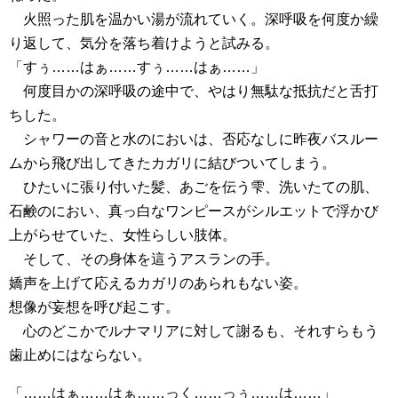
火照った肌を温かい湯が流れていく。深呼吸を何度か繰
り返して、気分を落ち着けようと試みる。
「すぅ……はぁ……すぅ……はぁ……」
何度目かの深呼吸の途中で、やはり無駄な抵抗だと舌打
ちした。
シャワーの音と水のにおいは、否応なしに昨夜バスルー
ムから飛び出してきたカガリに結びついてしまう。
ひたいに張り付いた髪、あごを伝う雫、洗いたての肌、
石鹸のにおい、真っ白なワンピースがシルエットで浮かび
上がらせていた、女性らしい肢体。
そして、その身体を這うアスランの手。
嬌声を上げて応えるカガリのあられもない姿。
想像が妄想を呼び起こす。
心のどこかでルナマリアに対して謝るも、それすらもう
歯止めにはならない。
「……はぁ……はぁ……っく……っぅ……は……」