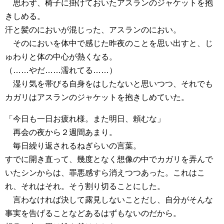
思わず、椅子に掛けておいたアスランのジャケットを抱
きしめる。
汗と髪のにおいが混じった、アスランのにおい。
そのにおいを体中で感じた昨夜のことを思い出すと、じ
ゅわりと体の中心が熱くなる。
（……やだ……濡れてる……）
湿り気を帯びる自身をはしたないと思いつつ、それでも
カガリはアスランのジャケットを抱きしめていた。
「今日も一日お疲れ様。また明日、頼むな」
再会の夜から２週間あまり。
毎日繰り返されるねぎらいの言葉。
すでに開き直って、幾度となく想像の中でカガリを弄んで
いたシンからは、罪悪感すら消えつつあった。これはこ
れ、それはそれ。そう割り切ることにした。
言わなければ決して露見しないことだし、自分がそんな
事実を告げることなどあるはずもないのだから。