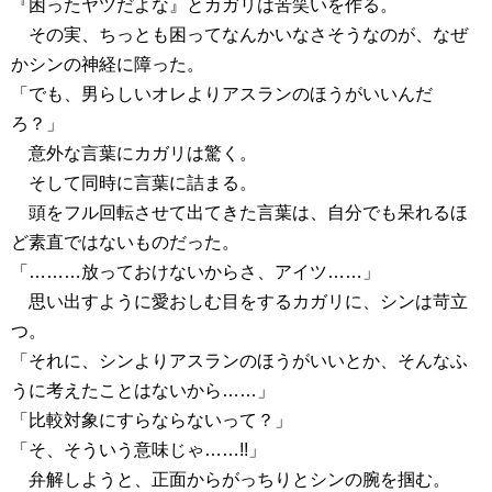
『困ったヤツだよな』とカガリは苦笑いを作る。
その実、ちっとも困ってなんかいなさそうなのが、なぜ
かシンの神経に障った。
「でも、男らしいオレよりアスランのほうがいいんだ
ろ？」
意外な言葉にカガリは驚く。
そして同時に言葉に詰まる。
頭をフル回転させて出てきた言葉は、自分でも呆れるほ
ど素直ではないものだった。
「………放っておけないからさ、アイツ……」
思い出すように愛おしむ目をするカガリに、シンは苛立
つ。
「それに、シンよりアスランのほうがいいとか、そんなふ
うに考えたことはないから……」
「比較対象にすらならないって？」
「そ、そういう意味じゃ……!!」
弁解しようと、正面からがっちりとシンの腕を掴む。