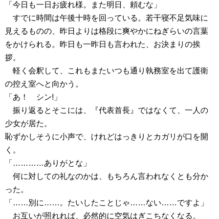
「今日も一日お疲れ様。また明日、頼むな」
すでに時間は午後十時を回っている。若干寝不足気味に
見えるものの、昨日よりは格段に爽やかにねぎらいの言葉
をかけられる。昨日も一昨日も言われた、お決まりの挨
拶。
軽く会釈して、これもまたいつも通り執務室を出て護衛
の控え室へと向かう。
「あ！ シン!」
振り返るとそこには、『代表首長』ではなくて、一人の
少女が居た。
恥ずかしそうに小声で、けれどはっきりとカガリが口を開
く。
「…………ありがとな」
何に対しての礼なのかは、もちろん言われなくとも分か
った。
「……別に……。たいしたことじゃ……ない……ですよ」
お互いが照れれば、必然的に空気はぎこちなくなる。