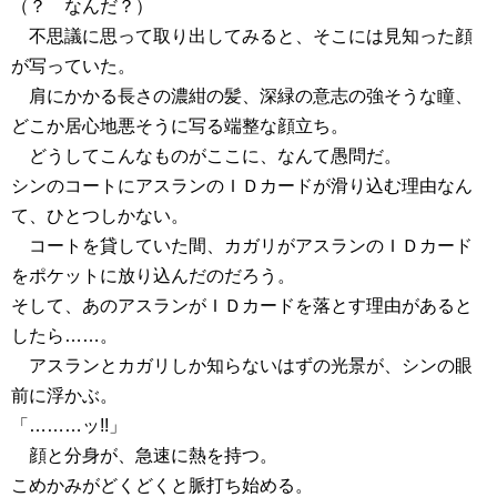
（？ なんだ？）
不思議に思って取り出してみると、そこには見知った顔
が写っていた。
肩にかかる長さの濃紺の髪、深緑の意志の強そうな瞳、
どこか居心地悪そうに写る端整な顔立ち。
どうしてこんなものがここに、なんて愚問だ。
シンのコートにアスランのＩＤカードが滑り込む理由なん
て、ひとつしかない。
コートを貸していた間、カガリがアスランのＩＤカード
をポケットに放り込んだのだろう。
そして、あのアスランがＩＤカードを落とす理由があると
したら……。
アスランとカガリしか知らないはずの光景が、シンの眼
前に浮かぶ。
「………ッ!!」
顔と分身が、急速に熱を持つ。
こめかみがどくどくと脈打ち始める。