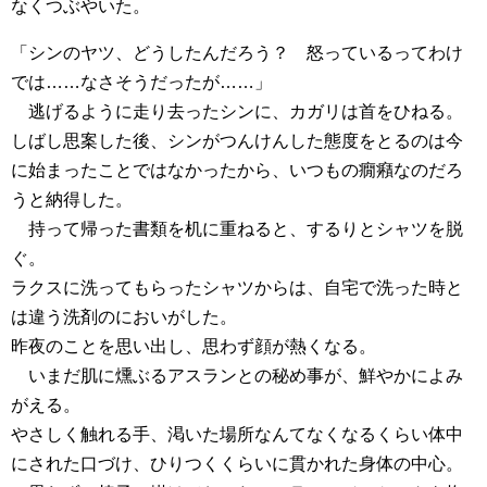
なくつぶやいた。
「シンのヤツ、どうしたんだろう？ 怒っているってわけ
では……なさそうだったが……」
逃げるように走り去ったシンに、カガリは首をひねる。
しばし思案した後、シンがつんけんした態度をとるのは今
に始まったことではなかったから、いつもの癇癪なのだろ
うと納得した。
持って帰った書類を机に重ねると、するりとシャツを脱
ぐ。
ラクスに洗ってもらったシャツからは、自宅で洗った時と
は違う洗剤のにおいがした。
昨夜のことを思い出し、思わず顔が熱くなる。
いまだ肌に燻ぶるアスランとの秘め事が、鮮やかによみ
がえる。
やさしく触れる手、渇いた場所なんてなくなるくらい体中
にされた口づけ、ひりつくくらいに貫かれた身体の中心。