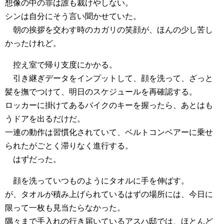
想像の中の罪は誰も裁けやしない。
シンは自分にそう言い聞かせていた。
朝の挨拶を交わす時のカガリの笑顔が、ほんの少し苦し
かったけれど。
控え室で帰り支度にかかる。
引き継ぎデータをインプットして、顔を洗って、ざっと
髪を撫でつけて、明日のスケジュールを再確認する。
ロッカーに掛けてあるバイクのキーを握ったら、あとはも
うドアを出るだけだ。
一連の動作は習慣化されていて、ベルトコンベアーに乗せ
られたがごとく滞りなく進行する。
はずだった。
顔を洗っていつものようにタオルに手を伸ばす。
が、タオルが積み上げられているはずの場所には、今日に
限って一枚も見当たらなかった。
隅々まで手入れの行き届いているアスハ邸では、ほとんど