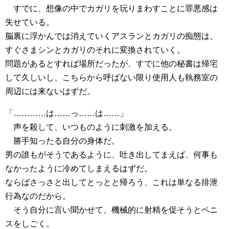
すでに、想像の中でカガリを玩りまわすことに罪悪感は
失せている。
脳裏に浮かんでは消えていくアスランとカガリの痴態は、
すぐさまシンとカガリのそれに変換されていく。
問題があるとすれば場所だったが、すでに他の秘書は帰宅
して久しいし、こちらから呼ばない限り使用人も執務室の
周辺には来ないはずだ。
「…………は……っ……は……」
声を殺して、いつものように刺激を加える。
勝手知ったる自分の身体だ。
男の誰もがそうであるように、吐き出してまえば、何事も
なかったように冷めてしまえるはずだ。
ならばさっさと出してとっとと帰ろう、これは単なる排泄
行為なのだから。
そう自分に言い聞かせて、機械的に射精を促そうとペニ
スをしごく。