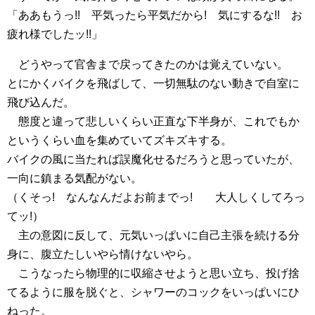
「ああもうっ!! 平気ったら平気だから! 気にするな!! お
疲れ様でしたッ!!」
どうやって官舎まで戻ってきたのかは覚えていない。
とにかくバイクを飛ばして、一切無駄のない動きで自室に
飛び込んだ。
態度と違って悲しいくらい正直な下半身が、これでもか
というくらい血を集めていてズキズキする。
バイクの風に当たれば誤魔化せるだろうと思っていたが、
一向に鎮まる気配がない。
（くそっ! なんなんだよお前までっ! 大人しくしてろっ
てッ!）
主の意図に反して、元気いっぱいに自己主張を続ける分
身に、腹立たしいやら情けないやら。
こうなったら物理的に収縮させようと思い立ち、投げ捨
てるように服を脱ぐと、シャワーのコックをいっぱいにひ
ねった。