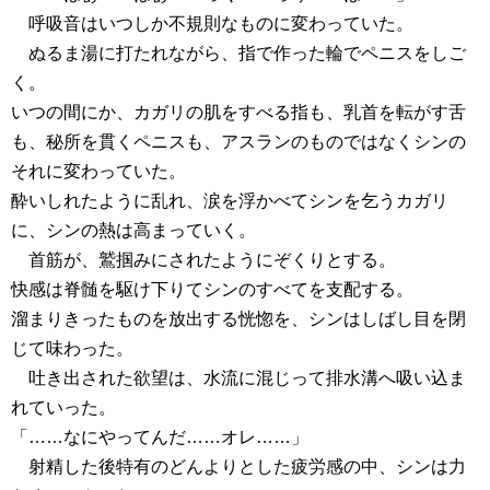
呼吸音はいつしか不規則なものに変わっていた。
ぬるま湯に打たれながら、指で作った輪でペニスをしご
く。
いつの間にか、カガリの肌をすべる指も、乳首を転がす舌
も、秘所を貫くペニスも、アスランのものではなくシンの
それに変わっていた。
酔いしれたように乱れ、涙を浮かべてシンを乞うカガリ
に、シンの熱は高まっていく。
首筋が、鷲掴みにされたようにぞくりとする。
快感は脊髄を駆け下りてシンのすべてを支配する。
溜まりきったものを放出する恍惚を、シンはしばし目を閉
じて味わった。
吐き出された欲望は、水流に混じって排水溝へ吸い込ま
れていった。
「……なにやってんだ……オレ……」
射精した後特有のどんよりとした疲労感の中、シンは力