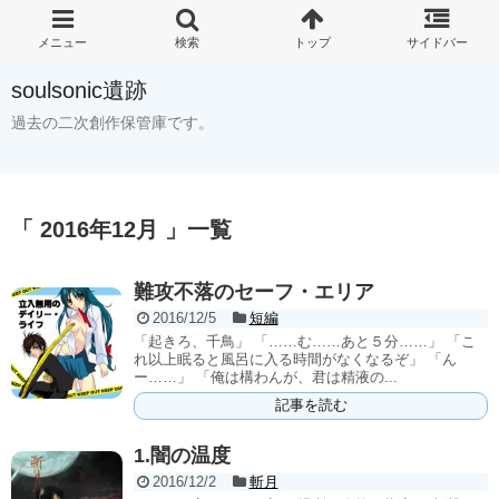
soulsonic遺跡
過去の二次創作保管庫です。
「 2016年12月 」一覧
難攻不落のセーフ・エリア
2016/12/5
短編
「起きろ、千鳥」 「……む……あと５分……」 「こ
れ以上眠ると風呂に入る時間がなくなるぞ」 「ん
ー……」 「俺は構わんが、君は精液の...
記事を読む
1.闇の温度
2016/12/2
斬月