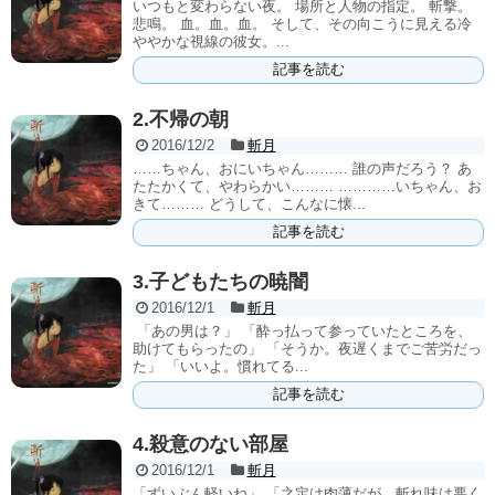
いつもと変わらない夜。 場所と人物の指定。 斬撃。
悲鳴。 血。血。血。 そして、その向こうに見える冷
ややかな視線の彼女。...
記事を読む
2.不帰の朝
2016/12/2
斬月
……ちゃん、おにいちゃん……… 誰の声だろう？ あ
たたかくて、やわらかい……… …………いちゃん、お
きて……… どうして、こんなに懐...
記事を読む
3.子どもたちの暁闇
2016/12/1
斬月
 「あの男は？」 「酔っ払って参っていたところを、
助けてもらったの」 「そうか。夜遅くまでご苦労だっ
た」 「いいよ。慣れてる...
記事を読む
4.殺意のない部屋
2016/12/1
斬月
「ずいぶん軽いね」 「之定は肉薄だが、斬れ味は悪く