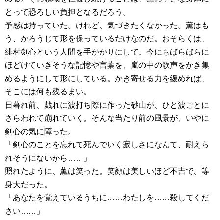
とって恐ろしい負担となるだろう。
予感は持っていた。けれど、気づきたくなかった。薫はも
う、かろうじて形を保っているだけなのだ。おそらくは、
緋村剣心という人間を手がかりにして。今にもばらばらに
ほどけていきそうな記憶や言葉を、嵐の中の歌声をかき集
めるようにして形にしている。かき寄せる力を緩めれば、
そこには何も残るまい。
日暮れ前、戯れに波打ち際に作った砂山が、ひと波ごとに
さらわれて崩れていく。そんな当たり前の風景が、いやに
剣心の気に障った。
「剣心のことを忘れて死んでいく寂しさになんて、耐えら
れそうにないから……」
照れたように、薫は笑った。笑顔は美しいほど不吉で、等
身大だった。
「あなたを覚えているうちに……わたしを……殺してくだ
さい……」