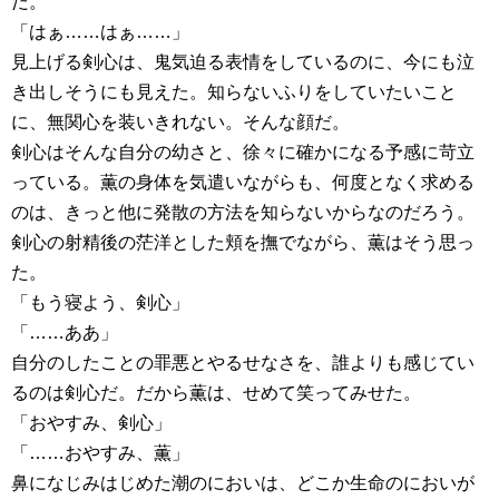
だ。
「はぁ……はぁ……」
見上げる剣心は、鬼気迫る表情をしているのに、今にも泣
き出しそうにも見えた。知らないふりをしていたいこと
に、無関心を装いきれない。そんな顔だ。
剣心はそんな自分の幼さと、徐々に確かになる予感に苛立
っている。薫の身体を気遣いながらも、何度となく求める
のは、きっと他に発散の方法を知らないからなのだろう。
剣心の射精後の茫洋とした頬を撫でながら、薫はそう思っ
た。
「もう寝よう、剣心」
「……ああ」
自分のしたことの罪悪とやるせなさを、誰よりも感じてい
るのは剣心だ。だから薫は、せめて笑ってみせた。
「おやすみ、剣心」
「……おやすみ、薫」
鼻になじみはじめた潮のにおいは、どこか生命のにおいが