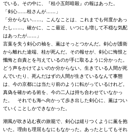
でいる。その中に、『桂小五郎暗殺』の報はあった。
「剣心……桂さんが……」
「分からない……。こんなことは、これまでも何度かあっ
たし……。確かに、ここ最近、いつにも増して不穏な気配
はあったが……」
言葉を失う剣心の袖を、薫はそっとつかんだ。剣心が護衛
から離れた途端、桂が死んだ。その報せが、剣心に悔恨と
懺悔と自責とを与えているのが手に取るように分かった。
どう声をかけてよいのか分からない。生きている人間が死
んでいたり、死んだはずの人間が生きているなんて事態
は、今の京都には当たり前のように転がっているけれど。
真偽を確かめる術を、今の二人は持ち合わせていなかっ
た。 それでも海へ向かって歩き出した剣心に、薫はつい
ていくことしかできなかった。
潮風が吹き込む夜の旅籠で、剣心は縋りつくように薫を抱
いた。理由も理屈もなにもなかった。あったとしてもそれ