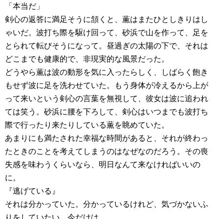
「本当だ」
剣心の返答に満足そうに頷くと、薫はまたひとしきりはし
ゃいだ。波打ち際を駆け回って、砂浜で山を作って、足を
とられて転びそうになって。昼過ぎの太陽の下で、それは
どこまでも健康的で、非現実的な風景だった。
どうやら薫は波の動形を気に入ったらしく、しばらく飽き
もせず波に足を洗わせていた。もう身体が冷えるから上が
って来いという剣心の言葉を無視して、彼女は波に追われ
ては笑う。砂浜に腰を下ろして、剣心はいつまでも波打ち
際で行ったり来たりしている薫を眺めていた。
あまりにも満たされた幸福な時間があると、それが終わっ
たときのことを考えてしまうのはなぜなのだろう。その喪
失感を味わうくらいなら、明日なんて来なければいいの
に。
『逃げている』
それは分かっていた。分かっているけれど、気づかないふ
りをしていたい。今だけは。