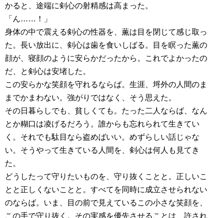
かると、途端に剣心の射精感は高まった。
「ん……！」
身体の中で震える剣心の性器を、薫は目を閉じて感じ取っ
た。長い放出に、剣心は歯を食いしばる。目を瞑った薫の
顔が、寝顔のように安らかだったから。これでよかったの
だ、と剣心は安堵した。
この安らかな笑顔を守れるならば。生涯、埒外の人間のま
までかまわない。強がりではなく、そう思えた。
その日暮らしでも、貧しくても。たった二人ならば、なん
とか糊口は凌げるだろう。誰からも忘れられて生きてい
く。それでも駄目なら盗めばいい。めずらしい話じゃな
い。そうやって生きている人間を、剣心は何人も見てき
た。
どうしたって守りたいものを、守り抜くことと。正しいこ
とと正しくないことと。すべてを同時に成立させられない
のならば。いま、目の前で見えているこの小さな笑顔を、
この手で守り抜く。その実感を優先させることは、許され