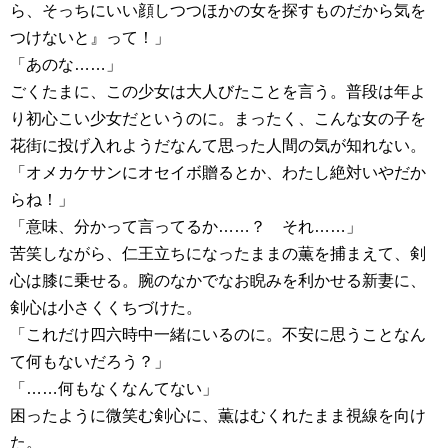
ら、そっちにいい顔しつつほかの女を探すものだから気を
つけないと』って！」
「あのな……」
ごくたまに、この少女は大人びたことを言う。普段は年よ
り初心こい少女だというのに。まったく、こんな女の子を
花街に投げ入れようだなんて思った人間の気が知れない。
「オメカケサンにオセイボ贈るとか、わたし絶対いやだか
らね！」
「意味、分かって言ってるか……？ それ……」
苦笑しながら、仁王立ちになったままの薫を捕まえて、剣
心は膝に乗せる。腕のなかでなお睨みを利かせる新妻に、
剣心は小さくくちづけた。
「これだけ四六時中一緒にいるのに。不安に思うことなん
て何もないだろう？」
「……何もなくなんてない」
困ったように微笑む剣心に、薫はむくれたまま視線を向け
た。