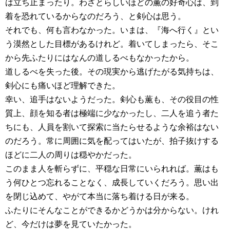
は立ち止まったり。わざとらしいほどの薫の好奇心は、到
着を恐れているからなのだろう、と剣心は思う。
それでも、何も言わなかった。いまは、『海へ行く』とい
う漠然とした目標があるけれど。着いてしまったら、そこ
から先ふたりにはなんの道しるべもなかったから。
道しるべを失った後。その現実から逃げたがる気持ちは、
剣心にも痛いほど理解できた。
幸い、追手はないようだった。剣心も薫も、その役目の性
質上、顔を知る者は極端に少なかったし、二人を追う者た
ちにも、人員を割いて探索に当たらせるような余裕はない
のだろう。常に周囲に気を配ってはいたが、拍子抜けする
ほどに二人の周りは穏やかだった。
このまま人を斬らずに、平穏な日常にいられれば。薫はも
う何ひとつ忘れることなく、成長していくだろう。思い出
を閉じ込めて、やがて本当に落ち着ける日が来る。
ふたりにそんなことができるかどうかは分からない。けれ
ど、今だけは夢を見ていたかった。