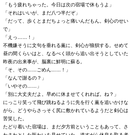
「もう疲れちゃった。今日は次の宿場で休もうよ」
「それはいいが、まだ八つ半だぞ」
「だって、歩くとまだちょっと痛いんだもん。剣心のせい
で」
「えっ……！」
不機嫌そうに文句を垂れる薫に、剣心が狼狽する。せめて
昼の間くらいはと、なるべく頭から追い出そうとしていた
昨夜の出来事が、脳裏に鮮明に蘇る。
「そ、その……ごめん……！」
「なんで謝るの？」
「いやその……」
「別に大丈夫だよ。早めに休ませてくれれば。ね？」
にっこり笑って飛び跳ねるように先を行く薫を追いかけな
がら、どうやらさっそく尻に敷かれているようだと剣心は
苦笑した。
たどり着いた宿場は、まだ夕方前ということもあって、さ
わさわとした賑わいを見せていた。道すがら休息を取る者