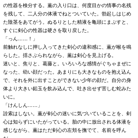
の性器を検分する。薫の入り口は、何度目かの情事の名残
を残して、二人分の体液でねとついていた。勃起しはじめ
た陰茎をあてがう。ぬるりとした精液を亀頭にまぶすと、
すぐに剣心の性器は硬さを取り戻した。
「っん……！」
前触れなしに押し入ってきた剣心の違和感に、薫が喉を鳴
らした。揺さぶられながら、薫は剣心を見上げる。
迷いと、焦りと、葛藤と。いろいろな感情がぐちゃまぜに
なった、幼い顔だった。あまりにも大きなものを抱え込ん
で、それを外に出すことができない少年の顔だ。自分の身
体より大きい鉛玉を飲み込んで、吐き出せず苦しむ蛇みた
いに。
「けんしん……」
詮索はしない。薫が剣心の迷いに気づいていることを、剣
心は知らずにいたがっている。胎の中に放出される体液を
感じながら、薫はただ剣心の左頬を撫でて、名前を呼ん