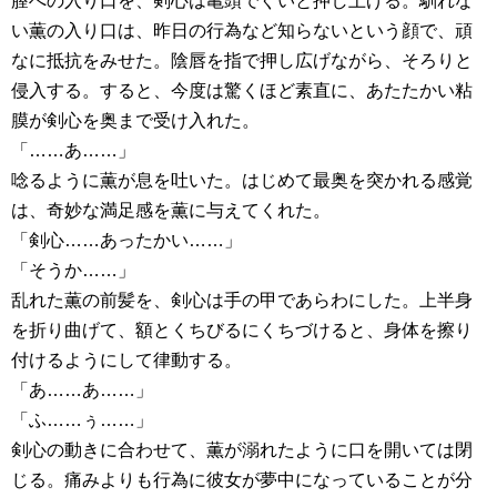
膣への入り口を、剣心は亀頭でぐいと押し上げる。馴れな
い薫の入り口は、昨日の行為など知らないという顔で、頑
なに抵抗をみせた。陰唇を指で押し広げながら、そろりと
侵入する。すると、今度は驚くほど素直に、あたたかい粘
膜が剣心を奥まで受け入れた。
「……あ……」
唸るように薫が息を吐いた。はじめて最奥を突かれる感覚
は、奇妙な満足感を薫に与えてくれた。
「剣心……あったかい……」
「そうか……」
乱れた薫の前髪を、剣心は手の甲であらわにした。上半身
を折り曲げて、額とくちびるにくちづけると、身体を擦り
付けるようにして律動する。
「あ……あ……」
「ふ……ぅ……」
剣心の動きに合わせて、薫が溺れたように口を開いては閉
じる。痛みよりも行為に彼女が夢中になっていることが分