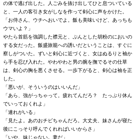
の体で逃げ出した。人ごみを抜け出してひと息ついている
と、一人の客引き女がしなを作って剣心に声をかけた。
「お侍さん、ウチへおいでよ。飯も美味いけど、あっちも
ウマいよ？」
やたら首筋を強調した襟元と、ぷんとした胡粉のにおいの
する女だった。飯盛旅籠への誘いだということは、すぐに
察しがついた。ずいと剣心に近づくと、女はぬるりと袖か
ら手を忍び入れた。やわやわと男の腕を撫でるその仕草
は、剣心の胸を悪くさせる。一歩下がると、剣心は袖を正
した。
「悪いが、そういうのはいいんだ」
「あら、強がっちゃって。疲れてんだろ？ たっぷり休ん
でいっておくれよ」
「連れがいる」
「見たよ。あのおチビちゃんだろ。大丈夫、妹さんが寝た
後にこっそり呼んでくれればいいからさ」
「いや、妹じゃない。妻だ」