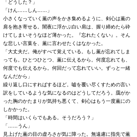
「どうした？」
「けん……しん……」
小さくなっていく薫の声をかき集めるように、剣心は薫の
肩を抱き寄せる。闇夜に浮かぶ白い肩は、握り締めたら砕
けてしまいそうなほど薄かった。『忘れたくない』。そん
な悲しい言葉を、薫に言わせたくはなかった。
「大丈夫だ。俺がすべて覚えている。もし薫が忘れてしま
っても。ひとつひとつ、薫に伝えるから。何度忘れても、
何度でも伝えるから。何回だって忘れていい。ずっと一緒
なんだから」
繰り返し口にすればするほど。嘘を覆い尽くすための言い
訳をしているような気になるのはどうしてだろう。靄がか
った胸のかたまりが気持ち悪くて、剣心はもう一度薫にの
しかかった。
「時間はいくらでもある。そうだろう？」
「……うん」
見上げた薫の目の虚ろさが気に障った。無遠慮に指先で薫