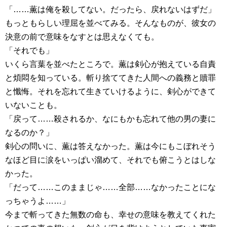
「……薫は俺を殺してない。だったら、戻れないはずだ」
もっともらしい理屈を並べてみる。そんなものが、彼女の
決意の前で意味をなすとは思えなくても。
「それでも」
いくら言葉を並べたところで。薫は剣心が抱えている自責
と煩悶を知っている。斬り捨ててきた人間への義務と贖罪
と懺悔。それを忘れて生きていけるように、剣心ができて
いないことも。
「戻って……殺されるか、なにもかも忘れて他の男の妻に
なるのか？」
剣心の問いに、薫は答えなかった。薫は今にもこぼれそう
なほど目に涙をいっぱい溜めて、それでも俯こうとはしな
かった。
「だって……このままじゃ……全部……なかったことにな
っちゃうよ……」
今まで斬ってきた無数の命も、幸せの意味を教えてくれた