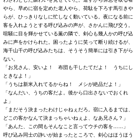
やら、早めに宿を定めた老人やら、荷駄を下ろす馬引きや
らが、ひっきりなしに忙しなく動いている。夜になる前に
客を入れようとする呼び込みの声が、さかんに飛び交う。
喧騒に目を輝かせている薫の隣で、剣心も幾人かの呼び込
みに声をかけられた。困ったように笑って断り続けるが、
海千山千の呼び込みたちは、そうそう簡単には引き下がら
ない。
「お兄さん、安いよ！ 布団も干したてだよ！ うちにし
ときなよ！」
「うちは新米入れてるからね！ メシが絶品だよ！」
「なんだい、うちの客だよ。後から口出さないでおくれ
よ」
「まだそう決まったわけじゃねぇだろ。宿に入るまでは、
どこの客かなんて決まっちゃいねぇよ、なあ兄さん？」
「あんた、この間もそんなこと言ってウチの客を……」
呼び込み同士の諍いが始まったところで、剣心はほうほう