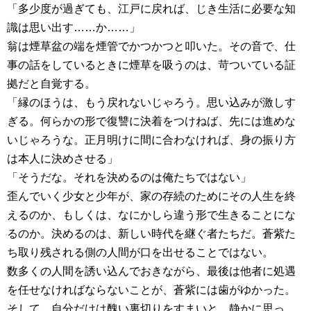
「多少度が過ぎても、江戸に戻れば、じき生活に必要な知
識は思い出す……か……」
翁は煙草盆の端を煙管でかつかつと叩いた。その音で、仕
事の話をしているときに煙草を吸うのは、苛ついている証
拠だと自覚する。
「縁のほうは、もう戻れないじゃろう。思い込みが激しす
ぎる。何らかの形で復讐に決着をつけねば、先には進めな
いじゃろうな。正月明けに間に合わなければ、身の振り方
は本人に決めさせる」
「そうだな。それを決めるのは俺たちではない」
歪んでいく少女と少年が、家の存続のためにその人生を終
えるのか、もしくは、なにかしら違う形で生きることにな
るのか。決めるのは、新しい時代を継ぐ者たちだ。蒼紫た
ち取り残される側の人間が口を出せることではない。
数多くの人間を誘い込んでおきながら、最後は他者に処遇
を任せなければならないことが、蒼紫には歯がゆかった。
そして、自分だけは醜い裏切りをすまいと、静かに思っ