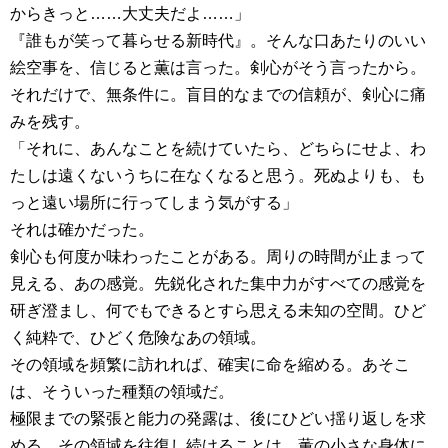
からきっと……大丈夫だよ……」
『誰もが笑って暮らせる新時代』。そんな口あたりのいい
絵空事を、信じると薫は言った。剣心がそう言ったから。
それだけで、無条件に。盲目的なまでの信頼が、剣心に痛
みを残す。
「それに、あんなことを続けていたら、どちらにせよ、わ
たしは遠くないうちに在なくなると思う。死ぬよりも、も
っと遠い場所に行ってしまう気がする」
それは確かだった。
剣心も何度か味わったことがある。周りの時間が止まって
見える、あの感覚。先鋭化された集中力がすべての感覚を
研ぎ澄まし、何でもできるとすら思える未知の空間。ひど
く純粋で、ひどく危険なあの領域。
その領域を頻繁に訪れれば、確実に命を縮める。あそこ
は、そういった種類の領域だ。
極限までの緊張と能力の発露は、後にひどい揺り返しを求
める。その領域を往復し続けることは、薫の小さな身体に