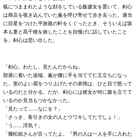
狐につままれたような顔をしている飯盛女を置いて、剣心
は商店を覗き込んでいた薫を呼び寄せて歩き去った。適当
に目星をつけた平旅籠の軒をくぐったとき、そういえば坂
本も妻と高千穂を旅したことを自慢げに話していたこと
を、剣心は思い出した。
「剣心。わたし、見たんだからね」
部屋に着いた途端、薫が腰に手を当てて仁王立ちになっ
た。形のよい眉をつり上げたその表情は、ひと目で怒って
いるのだと分かる。だが、剣心には彼女が何に腹を立てて
いるのか見当もつかなかった。
「見たって……なにを？」
「さっき、客引きの女の人とウワキしてたでしょ！」
「う……浮気？」
「幾松姐さんが言ってたよ。『男の人は一人を手に入れた