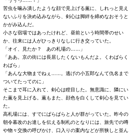
「うぅっ……！」
苦虫を噛み潰したような顔で見上げる薫に、しれっと見え
ないふりを決め込みながら、剣心は脚絆を締めなおそうと
かがみ込んだ。
小さな宿場ではあったけれど、昼前という時間帯のせい
か、往来には人がひっきりなしに行き交っていた。
「オイ、見たか？ あの札場の……」
「ああ。京の街には長居したくないもんだよ。くわばらく
わばら」
「あんな大物までねぇ……。逃げの小五郎なんて仇名まで
ついてたってのに」
そこまで耳に入れて、剣心は瞠目した。無意識に、隣にい
た薫を見上げる。薫もまた、顔色を白くして剣心を見てい
た。
高札場には、すでにぱらぱらと人が群がっていた。昨今の
朝令暮改のお達しを伝える制札のとなりには、旅先での噂
や物々交換の呼びかけ、口入りの案内などが所狭しと並ん