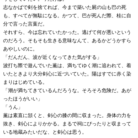
志なかばで剣を捨てれば、今まで築いた屍の山も巴の死
も、すべてが無駄になる。かつて、巴が死んだ際、桂に自
分で言った言葉だ。
それすら、今は忘れていたかった。逃げて何が悪いという
のだろう。そもそも生きる意味なんて、あるかどうかすら
あやしいのに。
「だんだん、波が近くなってきた気がする」
波打ち際で遊んでいた薫は、満ちてゆく潮に追われて、着
いたときより大分剣心に近づいていた。陽はすでに赤く染
まりはじめている。
「潮が満ちてきているんだろうな。そろそろ危険だ。あが
ったほうがいい」
「うん」
薫は素直に頷くと、剣心の膝の間に収まった。身体の力を
抜き、剣心によりかかる。まるで祠にぴったりと収まって
いる地蔵みたいだな、と剣心は思う。