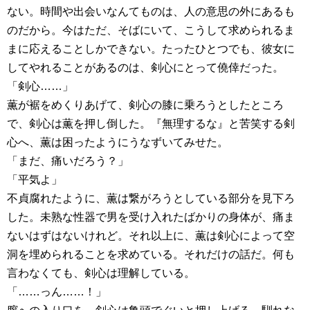
ない。時間や出会いなんてものは、人の意思の外にあるも
のだから。今はただ、そばにいて、こうして求められるま
まに応えることしかできない。たったひとつでも、彼女に
してやれることがあるのは、剣心にとって僥倖だった。
「剣心……」
薫が裾をめくりあげて、剣心の膝に乗ろうとしたところ
で、剣心は薫を押し倒した。『無理するな』と苦笑する剣
心へ、薫は困ったようにうなずいてみせた。
「まだ、痛いだろう？」
「平気よ」
不貞腐れたように、薫は繋がろうとしている部分を見下ろ
した。未熟な性器で男を受け入れたばかりの身体が、痛ま
ないはずはないけれど。それ以上に、薫は剣心によって空
洞を埋められることを求めている。それだけの話だ。何も
言わなくても、剣心は理解している。
「……っん……！」