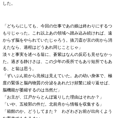
した。
「どちらにしても、今回の仕事であの娘は終わりにするつ
もりじゃった。これ以上あの領域へ踏み込み続ければ、遠
からず脳をやられていたじゃろう。抜刀斎が京の街から消
えたなら、過程はどうあれ同じことじゃ」
淡々と事実を述べる翁に、蒼紫はなんの反応も見せなかっ
た。過ぎる静けさは、この少年の長所でもあり短所でもあ
る、と翁は思う。
「ずいぶん前から兆候は見えていた。あの幼い身体で、極
度の緊張と脳内物質の分泌をあれだけ頻繁に繰り返せば、
脳機能が萎縮するのは当然だ」
「お主が、江戸からとんぼ返りした理由はそれか？」
「いや、五稜郭の件だ。北前舟から情報を収集する」
「箱館のか。どうしてまた？ わざわざお前が出向くよう