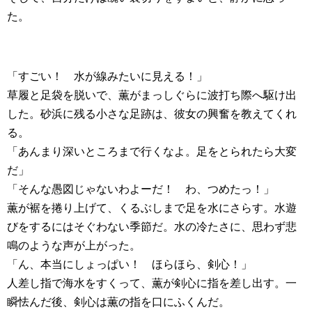
た。
「すごい！ 水が線みたいに見える！」
草履と足袋を脱いで、薫がまっしぐらに波打ち際へ駆け出
した。砂浜に残る小さな足跡は、彼女の興奮を教えてくれ
る。
「あんまり深いところまで行くなよ。足をとられたら大変
だ」
「そんな愚図じゃないわよーだ！ わ、つめたっ！」
薫が裾を捲り上げて、くるぶしまで足を水にさらす。水遊
びをするにはそぐわない季節だ。水の冷たさに、思わず悲
鳴のような声が上がった。
「ん、本当にしょっぱい！ ほらほら、剣心！」
人差し指で海水をすくって、薫が剣心に指を差し出す。一
瞬怯んだ後、剣心は薫の指を口にふくんだ。