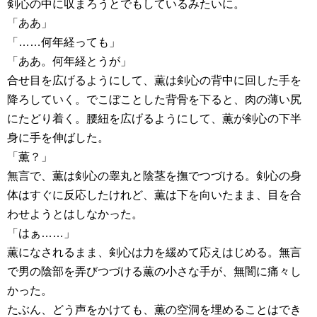
剣心の中に収まろうとでもしているみたいに。
「ああ」
「……何年経っても」
「ああ。何年経とうが」
合せ目を広げるようにして、薫は剣心の背中に回した手を
降ろしていく。でこぼことした背骨を下ると、肉の薄い尻
にたどり着く。腰紐を広げるようにして、薫が剣心の下半
身に手を伸ばした。
「薫？」
無言で、薫は剣心の睾丸と陰茎を撫でつづける。剣心の身
体はすぐに反応したけれど、薫は下を向いたまま、目を合
わせようとはしなかった。
「はぁ……」
薫になされるまま、剣心は力を緩めて応えはじめる。無言
で男の陰部を弄びつづける薫の小さな手が、無闇に痛々し
かった。
たぶん、どう声をかけても、薫の空洞を埋めることはでき