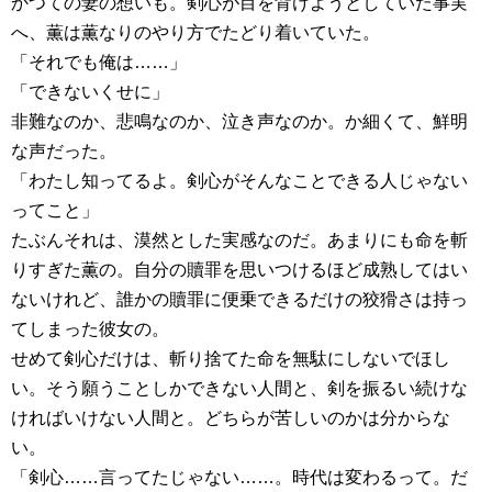
かつての妻の想いも。剣心が目を背けようとしていた事実
へ、薫は薫なりのやり方でたどり着いていた。
「それでも俺は……」
「できないくせに」
非難なのか、悲鳴なのか、泣き声なのか。か細くて、鮮明
な声だった。
「わたし知ってるよ。剣心がそんなことできる人じゃない
ってこと」
たぶんそれは、漠然とした実感なのだ。あまりにも命を斬
りすぎた薫の。自分の贖罪を思いつけるほど成熟してはい
ないけれど、誰かの贖罪に便乗できるだけの狡猾さは持っ
てしまった彼女の。
せめて剣心だけは、斬り捨てた命を無駄にしないでほし
い。そう願うことしかできない人間と、剣を振るい続けな
ければいけない人間と。どちらが苦しいのかは分からな
い。
「剣心……言ってたじゃない……。時代は変わるって。だ